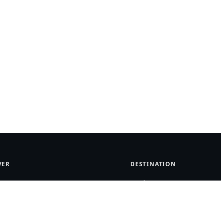
VER
DESTINATION
s
London
Berlin
Swiss