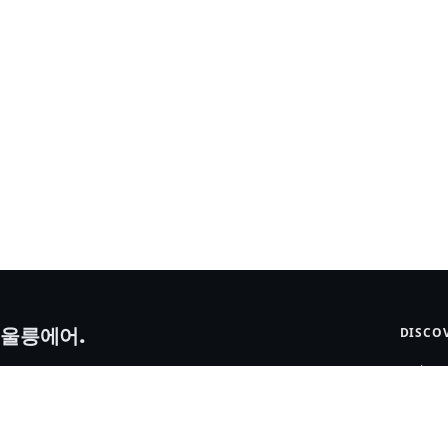
울릉에어.
DISCO
Package
울릉에어 대표 : 송봉규 사업자등록번호 : 109-12-58535 주소 : 대전
대덕구 대화로120, 219-1호(대화동, 가온비즈타워) 통신판매업신고
About
번호 : 2024-대전대덕-0113호 관광사업등록번호 : 제2023-000004호
Contact