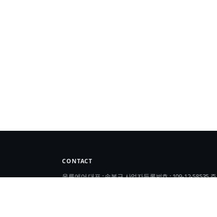
CONTACT
울릉에어 대표 : 송봉규 사업자등록번호 : 109-12-58535 주
소 : 대전 대덕구 대화로120, 219-1호(대화동, 가온비즈타
워) 통신판매업신고번호 : 2024-대전대덕-0113호 관광사
업등록번호 : 제2023-000004호